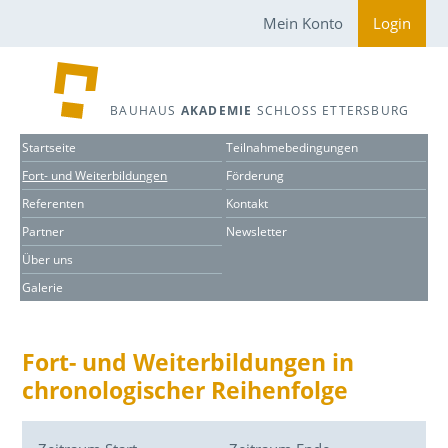
Mein Konto
Login
BAUHAUS
AKADEMIE
SCHLOSS ETTERSBURG
Startseite
Teilnahmebedingungen
Fort- und Weiterbildungen
Förderung
Referenten
Kontakt
Partner
Newsletter
Über uns
Galerie
Fort- und Weiterbildungen in
chronologischer Reihenfolge