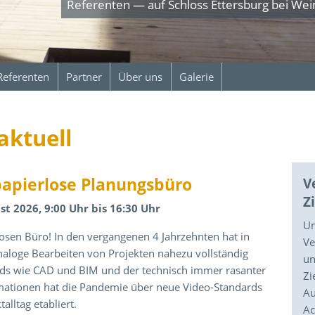
Referenten — auf Schloss Ettersburg bei We
Referenten
Partner
Über uns
Galerie
ktuell
apierlose Planungsbüro
V
Z
t 2026, 9:00 Uhr bis 16:30 Uhr
Um
sen Büro! In den vergangenen 4 Jahrzehnten hat in
Ve
aloge Bearbeiten von Projekten nahezu vollständig
un
rds wie CAD und BIM und der technisch immer rasanter
Zi
mationen hat die Pandemie über neue Video-Standards
Au
alltag etabliert.
Ac