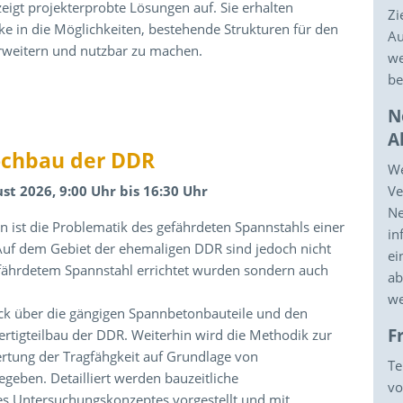
eigt projekterprobte Lösungen auf. Sie erhalten
Zi
ke in die Möglichkeiten, bestehende Strukturen für den
Au
erweitern und nutzbar zu machen.
we
be
N
A
ochbau der DDR
We
t 2026, 9:00 Uhr bis 16:30 Uhr
Ve
Ne
n ist die Problematik des gefährdeten Spannstahls einer
in
 Auf dem Gebiet der ehemaligen DDR sind jedoch nicht
ei
fährdetem Spannstahl errichtet wurden sondern auch
ab
we
lick über die gängigen Spannbetonbauteile und den
F
tigteilbau der DDR. Weiterhin wird die Methodik zur
rtung der Tragfähgkeit auf Grundlage von
Te
eben. Detailliert werden bauzeitliche
vo
es Untersuchungskonzeptes vorgestellt und mit