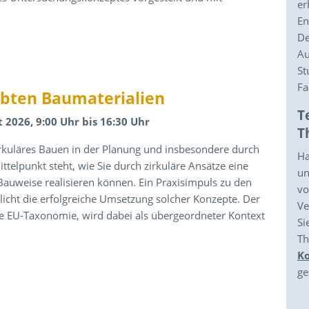
er
En
De
Au
St
Fa
obten Baumaterialien
T
 2026, 9:00 Uhr bis 16:30 Uhr
T
irkuläres Bauen in der Planung und insbesondere durch
Ha
ttelpunkt steht, wie Sie durch zirkuläre Ansätze eine
un
Bauweise realisieren können. Ein Praxisimpuls zu den
vo
licht die erfolgreiche Umsetzung solcher Konzepte. Der
Ve
ie EU-Taxonomie, wird dabei als übergeordneter Kontext
Si
T
K
ge