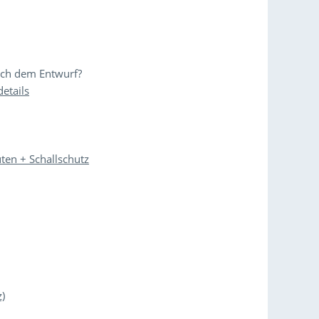
ach dem Entwurf?
etails
ten + Schallschutz
)