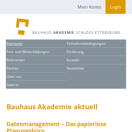
Mein Konto
Login
BAUHAUS
AKADEMIE
SCHLOSS ETTERSBURG
Startseite
Teilnahmebedingungen
Fort- und Weiterbildungen
Förderung
Referenten
Kontakt
Partner
Newsletter
Über uns
Galerie
Bauhaus Akademie aktuell
Datenmanagement – Das papierlose
Planungsbüro