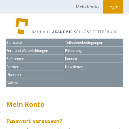
Mein Konto
Login
BAUHAUS
AKADEMIE
SCHLOSS ETTERSBURG
Startseite
Teilnahmebedingungen
Fort- und Weiterbildungen
Förderung
Referenten
Kontakt
Partner
Newsletter
Über uns
Galerie
Mein Konto
Passwort vergessen?