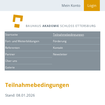
Mein Konto
Login
BAUHAUS
AKADEMIE
SCHLOSS ETTERSBURG
Startseite
Teilnahmebedingungen
Fort- und Weiterbildungen
Förderung
Referenten
Kontakt
Partner
Newsletter
Über uns
Galerie
Teilnahmebedingungen
Stand: 08.01.2026