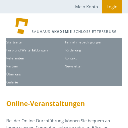
Mein Konto
Login
BAUHAUS
AKADEMIE
SCHLOSS ETTERSBURG
Startseite
Teilnahmebedingungen
Fort- und Weiterbildungen
Förderung
Referenten
Kontakt
Partner
Newsletter
Über uns
Galerie
Online-Veranstaltungen
Bei der Online-Durchführung können Sie bequem an
Ihrem eigenen Computer, zuhause oder im Büro, an