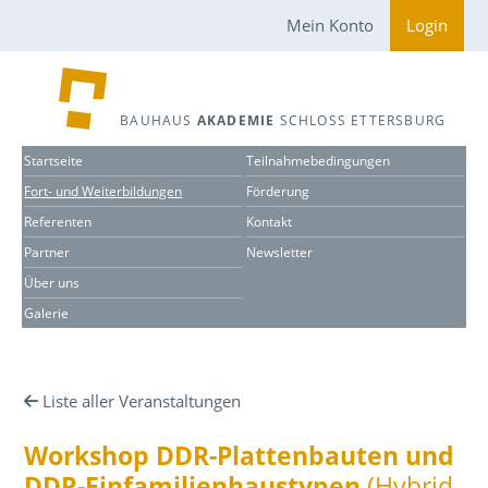
Mein Konto
Login
BAUHAUS
AKADEMIE
SCHLOSS ETTERSBURG
Startseite
Teilnahmebedingungen
Fort- und Weiterbildungen
Förderung
Referenten
Kontakt
Partner
Newsletter
Über uns
Galerie
Liste aller Veranstaltungen
Workshop DDR-Plattenbauten und
DDR-Einfamilienhaustypen
(Hybrid-