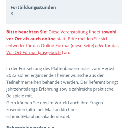
Fortbildungsstunden
8
Über den Inhalt der Veranstaltung
Bitte beachten Sie:
Diese Veranstaltung findet
sowohl
vor Ort als auch online
statt. Bitte melden Sie sich
entweder für das Online-Format (diese Seite)
oder
für das
Vor-Ort-Format (ausgebucht)
an.
In der Fortsetzung des Plattenbauseminars vom Herbst
2022 sollen ergänzende Themenwünsche aus den
Teilnehmerreihen behandelt werden. Der Referent bringt
jahrzehntelange Erfahrung sowie zahlreiche praktische
Beispiele mit.
Gern können Sie uns im Vorfeld auch Ihre Fragen
zusenden (bitte per Mail an kirchner-
schmidt@bauhausakademie.de).
Behandelt werden u.a.