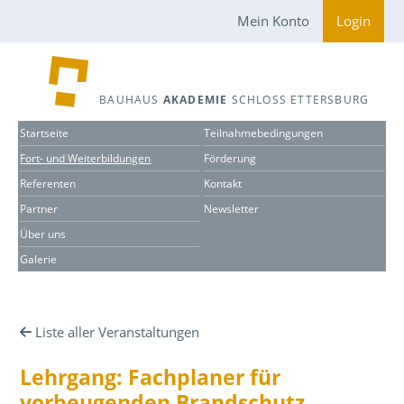
Mein Konto
Login
BAUHAUS
AKADEMIE
SCHLOSS ETTERSBURG
Startseite
Teilnahmebedingungen
Fort- und Weiterbildungen
Förderung
Referenten
Kontakt
Partner
Newsletter
Über uns
Galerie
Liste aller Veranstaltungen
Lehrgang: Fachplaner für
vorbeugenden Brandschutz