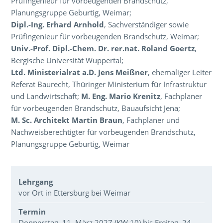
Prüfingenieur für vorbeugenden Brandschutz,
Planungsgruppe Geburtig, Weimar;
Dipl.-Ing. Erhard Arnhold
, Sachverständiger sowie
Prüfingenieur für vorbeugenden Brandschutz, Weimar;
Univ.-Prof. Dipl.-Chem. Dr. rer.nat. Roland Goertz
,
Bergische Universität Wuppertal;
Ltd. Ministerialrat a.D. Jens Meißner
, ehemaliger Leiter
Referat Baurecht, Thüringer Ministerium für Infrastruktur
und Landwirtschaft;
M. Eng. Mario Krenitz
, Fachplaner
für vorbeugenden Brandschutz, Bauaufsicht Jena;
M. Sc. Architekt Martin Braun
, Fachplaner und
Nachweisberechtigter für vorbeugenden Brandschutz,
Planungsgruppe Geburtig, Weimar
Veranstaltungsdaten
Lehrgang
vor Ort in Ettersburg bei Weimar
Termin
Donnerstag, 11. März 2027 (KW 10) bis Freitag, 24.