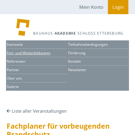
Mein Konto
Login
BAUHAUS
AKADEMIE
SCHLOSS ETTERSBURG
Startseite
Teilnahmebedingungen
Fort- und Weiterbildungen
Förderung
Referenten
Kontakt
Partner
Newsletter
Über uns
Galerie
Liste aller Veranstaltungen
Fachplaner für vorbeugenden
Brandschutz