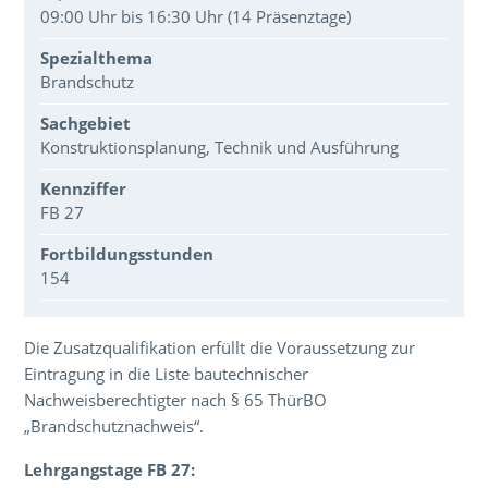
09:00 Uhr bis 16:30 Uhr (14 Präsenztage)
Spezialthema
Brandschutz
Sachgebiet
Konstruktionsplanung, Technik und Ausführung
Kennziffer
FB 27
Fortbildungsstunden
154
Über den Inhalt der Veranstaltung
Die Zusatzqualifikation erfüllt die Voraussetzung zur
Eintragung in die Liste bautechnischer
Nachweisberechtigter nach § 65 ThürBO
„Brandschutznachweis“.
Lehrgangstage FB 27: