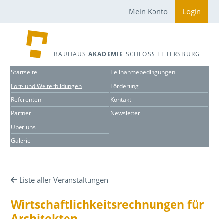
Mein Konto
Login
BAUHAUS
AKADEMIE
SCHLOSS ETTERSBURG
Startseite
Teilnahmebedingungen
Fort- und Weiterbildungen
Förderung
Referenten
Kontakt
Partner
Newsletter
Über uns
Galerie
Liste aller Veranstaltungen
Wirtschaftlichkeitsrechnungen für
Architekten