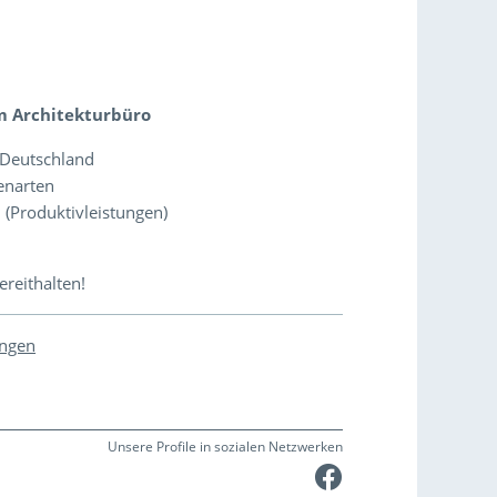
m Architekturbüro
n Deutschland
enarten
 (Produktivleistungen)
o
reithalten!
ungen
Unsere Profile in sozialen Netzwerken
Faceboo