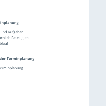
minplanung
le und Aufgaben
chlich Beteiligten
blauf
n
g der Terminplanung
 Terminplanung