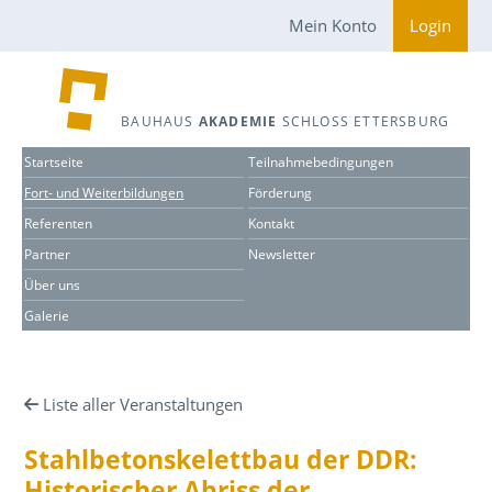
Mein Konto
Login
BAUHAUS
AKADEMIE
SCHLOSS ETTERSBURG
Startseite
Teilnahmebedingungen
Fort- und Weiterbildungen
Förderung
Referenten
Kontakt
Partner
Newsletter
Über uns
Galerie
Liste aller Veranstaltungen
Stahlbetonskelettbau der DDR:
Historischer Abriss der