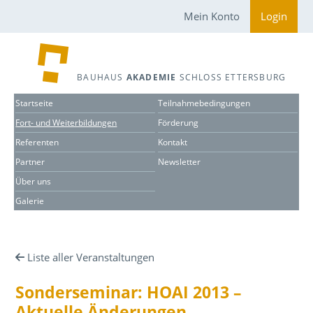
Mein Konto
Login
BAUHAUS
AKADEMIE
SCHLOSS ETTERSBURG
Startseite
Teilnahmebedingungen
Fort- und Weiterbildungen
Förderung
Referenten
Kontakt
Partner
Newsletter
Über uns
Galerie
Liste aller Veranstaltungen
Sonderseminar: HOAI 2013 –
Aktuelle Änderungen