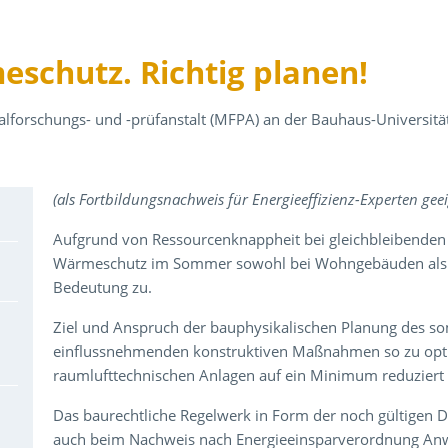
schutz. Richtig planen!
ialforschungs- und -prüfanstalt (MFPA) an der Bauhaus-Universit
Über den Inhalt der Veranstaltung
(als Fortbildungsnachweis für Energieeffizienz-Experten gee
Aufgrund von Ressourcenknappheit bei gleichbleibende
Wärmeschutz im Sommer sowohl bei Wohngebäuden als
Bedeutung zu.
Ziel und Anspruch der bauphysikalischen Planung des so
einflussnehmenden konstruktiven Maßnahmen so zu optim
raumlufttechnischen Anlagen auf ein Minimum reduziert
Das baurechtliche Regelwerk in Form der noch gültigen
auch beim Nachweis nach Energieeinsparverordnung Anw