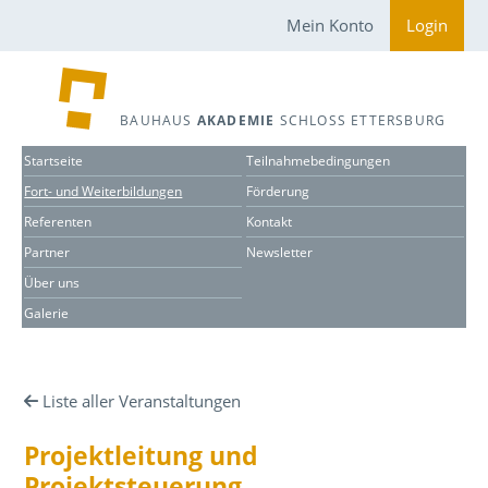
Mein Konto
Login
BAUHAUS
AKADEMIE
SCHLOSS ETTERSBURG
Startseite
Teilnahmebedingungen
Fort- und Weiterbildungen
Förderung
Referenten
Kontakt
Partner
Newsletter
Über uns
Galerie
Liste aller Veranstaltungen
Projektleitung und
Projektsteuerung