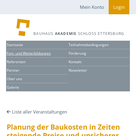
Mein Konto
Login
BAUHAUS
AKADEMIE
SCHLOSS ETTERSBURG
Startseite
Teilnahmebedingungen
Fort- und Weiterbildungen
Förderung
Referenten
Kontakt
Partner
Newsletter
Über uns
Galerie
Liste aller Veranstaltungen
Planung der Baukosten in Zeiten
steigende Preise und unsicherer