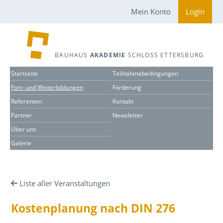
Mein Konto
Login
BAUHAUS
AKADEMIE
SCHLOSS ETTERSBURG
Startseite
Teilnahmebedingungen
Fort- und Weiterbildungen
Förderung
Referenten
Kontakt
Partner
Newsletter
Über uns
Galerie
Liste aller Veranstaltungen
Kostenplanung nach DIN 276