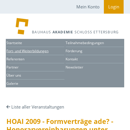
Mein Konto
Login
BAUHAUS
AKADEMIE
SCHLOSS ETTERSBURG
Startseite
Teilnahmebedingungen
Fort- und Weiterbildungen
Förderung
Referenten
Kontakt
Partner
Newsletter
Über uns
Galerie
Liste aller Veranstaltungen
HOAI 2009 - Formverträge ade? -
Honorarvereinbarungen unter