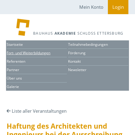
Mein Konto
Login
BAUHAUS
AKADEMIE
SCHLOSS ETTERSBURG
Startseite
Teilnahmebedingungen
Fort- und Weiterbildungen
Förderung
Referenten
Kontakt
Partner
Newsletter
Über uns
Galerie
Liste aller Veranstaltungen
Haftung des Architekten und
Ingenieurs bei der Ausschreibung