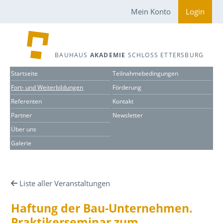
Mein Konto
Login
BAUHAUS
AKADEMIE
SCHLOSS ETTERSBURG
Startseite
Teilnahmebedingungen
Fort- und Weiterbildungen
Förderung
Referenten
Kontakt
Partner
Newsletter
Über uns
Galerie
Liste aller Veranstaltungen
Haftung der Bau-Unternehmen.
Praktikerseminar zum