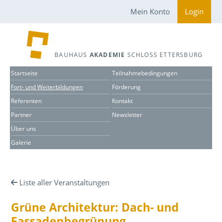
Mein Konto
Login
BAUHAUS
AKADEMIE
SCHLOSS ETTERSBURG
Startseite
Teilnahmebedingungen
Fort- und Weiterbildungen
Förderung
Referenten
Kontakt
Partner
Newsletter
Über uns
Galerie
Liste aller Veranstaltungen
Grüne Architektur: Dach- und
Fassadenbegrünung