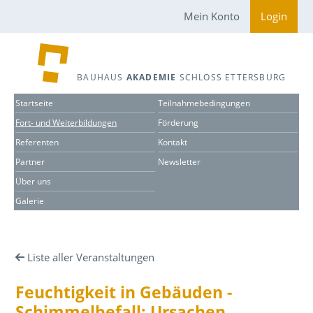
Mein Konto
Login
BAUHAUS
AKADEMIE
SCHLOSS ETTERSBURG
Startseite
Teilnahmebedingungen
Fort- und Weiterbildungen
Förderung
Referenten
Kontakt
Partner
Newsletter
Über uns
Galerie
Liste aller Veranstaltungen
Feuchtigkeit in Gebäuden -
Schimmelbefall; Ursachen,