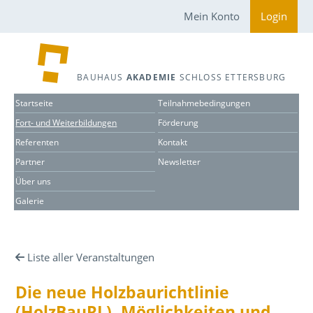
Mein Konto
Login
BAUHAUS
AKADEMIE
SCHLOSS ETTERSBURG
Startseite
Teilnahmebedingungen
Fort- und Weiterbildungen
Förderung
Referenten
Kontakt
Partner
Newsletter
Über uns
Galerie
Liste aller Veranstaltungen
Die neue Holzbaurichtlinie
(HolzBauRL). Möglichkeiten und