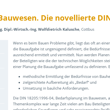
Bauwesen. Die novellierte DI
ng. Dipl.-Wirtsch.-Ing. Wolfdietrich Kalusche
, Cottbus
Über den Inhalt der Veranstaltung
Wenn es beim Bauen Probleme gibt, liegt das oft an ein
die Bauaufgabe ist ungenügend definiert, die Bedürfnis
ausreichend ermittelt und vermittelt. Nun werden Plane
der Beteiligten wie die der technischen Möglichkeiten ste
einer Planung die Bauaufgabe umfassend zu definieren.
methodische Ermittlung der Bedürfnisse von Bauhe
zielgerichtete Aufbereitung als „Bedarf“ und
Umsetzung in bauliche Anforderungen.
Die DIN 18205:1996-04, Bedarfsplanung im Bauwesen, a
Themenkomplex war lange Zeit vielen am Bau Beteiligten n
erforderlichen Grundlagen und sehr praxisgerechte Prüflis