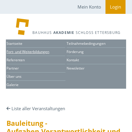
Mein Konto
Login
BAUHAUS
AKADEMIE
SCHLOSS ETTERSBURG
Startseite
Teilnahmebedingungen
Fort- und Weiterbildungen
Förderung
Referenten
Kontakt
Partner
Newsletter
Über uns
Galerie
Liste aller Veranstaltungen
Bauleitung -
Aufgaben,Verantwortlichkeit und