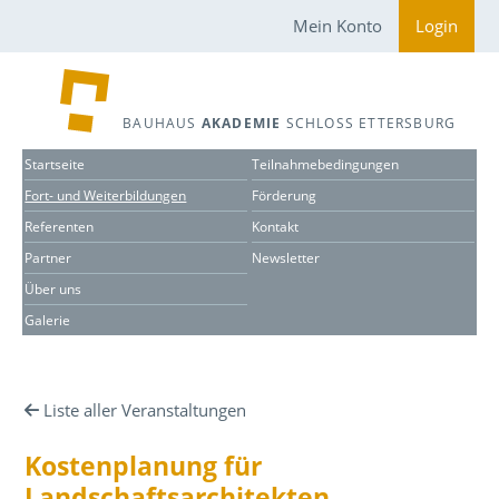
Mein Konto
Login
BAUHAUS
AKADEMIE
SCHLOSS ETTERSBURG
Startseite
Teilnahmebedingungen
Fort- und Weiterbildungen
Förderung
Referenten
Kontakt
Partner
Newsletter
Über uns
Galerie
Liste aller Veranstaltungen
Kostenplanung für
Landschaftsarchitekten