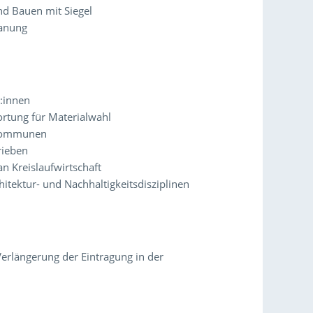
nd Bauen mit Siegel
lanung
r:innen
rtung für Materialwahl
 Kommunen
rieben
n Kreislaufwirtschaft
itektur- und Nachhaltigkeitsdisziplinen
Verlängerung der Eintragung in der