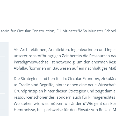
ssorin für Circular Construction, FH Münster/MSA Münster School
Über den Inhalt der Veranstaltung
Als Architektinnen, Architekten, Ingenieurinnen und Ing
unserer rohstoffhungrigen Zeit bereits die Ressourcen n
Paradigmenwechsel ist notwendig, um den enormen Re
Abfallaufkommen im Bauwesen auf ein nachhaltiges Maß
Die Strategien sind bereits da: Circular Economy, zirkul
to Cradle sind Begriffe, hinter denen eine neue Wirtschaf
Grundprinzipien hinter diesen Strategien und zeigt damit 
ressourcenschonendes, sondern auch für klimagerechtes 
Wo stehen wir, was müssen wir ändern? Wie geht das kon
Hemmnisse, beispielsweise für den Einsatz von Re-Use-