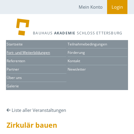
Mein Konto
Login
BAUHAUS
AKADEMIE
SCHLOSS ETTERSBURG
Startseite
Teilnahmebedingungen
Fort- und Weiterbildungen
Förderung
Referenten
Kontakt
Partner
Newsletter
Über uns
Galerie
Liste aller Veranstaltungen
Zirkulär bauen