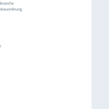
ebranche
esbauordnung
r