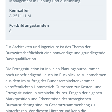
Management in Planung und Ausführung
Kennziffer
A-251111 M
Fortbildungsstunden
8
Über den Inhalt der Veranstaltung
Für Architekten und Ingenieure ist das Thema der
Bürowirtschaftlichkeit eine notwendige und grundlegende
Basisqualifikation.
Die Ertragssituation ist in vielen Planungsbüros immer
noch unbefriedigend - auch im Rückblick so zu entnehmen
aus dem im Auftrag der Bundesarchitektenkammer
veröffentlichten Hommerich-Gutachten zur Kosten- und
Ertragssituation in Architekturbüros. Fragen der eigenen
Marktposition und Erkenntnisse der strategischen
Büroausrichtung sind im Gesamtzusammenhang zu
hinterfragen. Vor diesem Hintergrund kann die