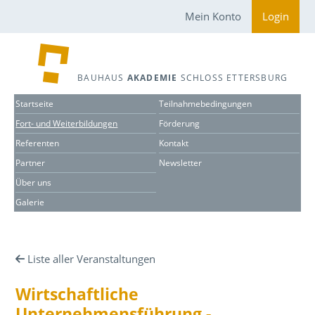
Mein Konto
Login
BAUHAUS
AKADEMIE
SCHLOSS ETTERSBURG
Startseite
Teilnahmebedingungen
Fort- und Weiterbildungen
Förderung
Referenten
Kontakt
Partner
Newsletter
Über uns
Galerie
Liste aller Veranstaltungen
Wirtschaftliche
Unternehmensführung -