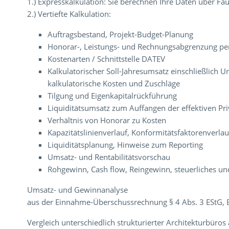
1.) Expresskalkulation: Sie berechnen Ihre Daten über Fa
2.) Vertiefte Kalkulation:
Auftragsbestand, Projekt-Budget-Planung
Honorar-, Leistungs- und Rechnungsabgrenzung per
Kostenarten / Schnittstelle DATEV
Kalkulatorischer Soll-Jahresumsatz einschließlich
kalkulatorische Kosten und Zuschläge
Tilgung und Eigenkapitalrückführung
Liquiditätsumsatz zum Auffangen der effektiven Pr
Verhältnis von Honorar zu Kosten
Kapazitätslinienverlauf, Konformitätsfaktorenverlau
Liquiditätsplanung, Hinweise zum Reporting
Umsatz- und Rentabilitätsvorschau
Rohgewinn, Cash flow, Reingewinn, steuerliches und
Umsatz- und Gewinnanalyse
aus der Einnahme-Überschussrechnung § 4 Abs. 3 EStG, B
Vergleich unterschiedlich strukturierter Architekturbüros 