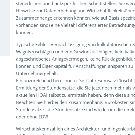
steuerlichen und bankspezifischen Schnittstellen. Sie wer
Hinweise zur Datenerhebung und Wirtschaftlichkeitsübe
Zusammenhänge erkennen können, wie auf Basis spezifi
vorhanden sind) eine Vielzahl differenzierter Betrachtung
können.
Typische Fehler: Vernachlässigung von kalkulatorischen 
Wagniszuschlägen und von Gewinnzuschlägen, kein kalkul
abgeschriebenes Anlagevermögen, keine Rücklagenbildun
können und Eigenkapital für Anschaffungen ansparen zu k
Unternehmergehalt.
Ein unzureichend berechneter Soll-Jahresumsatz täuscht 
Ermittlung der Stundensätze, die Sie jetzt noch mehr als
aktuellen HOAI selbst zu ermitteln haben, denn diese sind
Beachten Sie hierbei den Zusammenhang: Bürokosten sind
Stundensätze - die Stundensätze sind wiederum die direkt
oder ohne EDV!
Wirtschaftskennzahlen eines Architektur- und Ingenieurb