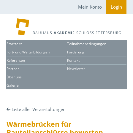
Mein Konto
Login
BAUHAUS
AKADEMIE
SCHLOSS ETTERSBURG
Startseite
Teilnahmebedingungen
Fort- und Weiterbildungen
Förderung
Referenten
Kontakt
Partner
Newsletter
Über uns
Galerie
Liste aller Veranstaltungen
Wärmebrücken für
Bauteilanschlüsse bewerten