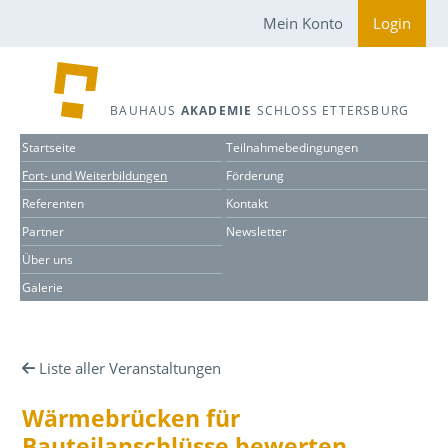
Mein Konto
Login
BAUHAUS
AKADEMIE
SCHLOSS ETTERSBURG
Startseite
Teilnahmebedingungen
Fort- und Weiterbildungen
Förderung
Referenten
Kontakt
Partner
Newsletter
Über uns
Galerie
Liste aller Veranstaltungen
Wärmebrücken für
Bauteilanschlüsse bewerten