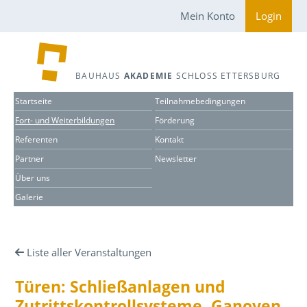
Mein Konto
Login
BAUHAUS
AKADEMIE
SCHLOSS ETTERSBURG
Startseite
Teilnahmebedingungen
Fort- und Weiterbildungen
Förderung
Referenten
Kontakt
Partner
Newsletter
Über uns
Galerie
Liste aller Veranstaltungen
Türen: Schließanlagen und
Zutrittskontrollsysteme, Ganoven