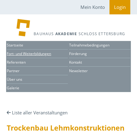
Mein Konto
Login
BAUHAUS
AKADEMIE
SCHLOSS ETTERSBURG
Startseite
Teilnahmebedingungen
Fort- und Weiterbildungen
Förderung
Referenten
Kontakt
Partner
Newsletter
Über uns
Galerie
Liste aller Veranstaltungen
Trockenbau Lehmkonstruktionen