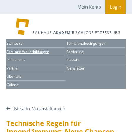
Mein Konto
Login
BAUHAUS
AKADEMIE
SCHLOSS ETTERSBURG
Startseite
Teilnahmebedingungen
Fort- und Weiterbildungen
Förderung
Referenten
Kontakt
Partner
Newsletter
Über uns
Galerie
Liste aller Veranstaltungen
Technische Regeln für
Innendämmung: Neue Chancen