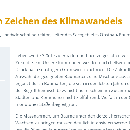
m Zeichen des Klimawandels
r
, Landwirtschaftsdirektor, Leiter des Sachgebietes Obstbau/Ba
Über den Inhalt der Veranstaltung
Lebenswerte Städte zu erhalten und neu zu gestalten wir
Zukunft sein. Unsere Kommunen werden noch heißer und 
Druck nach schattigem Grün wird zunehmen. Die Zukunft er
Auswahl der geeigneten Baumarten, eine Mischung aus 
ergänzt durch Baumarten, die sich in den letzten Jahren e
der Begriff heimisch bzw. nicht heimisch ein im Zusamme
Städten und Kommunen nicht zielführend. Vielfalt in der 
monotones Staßenbegleitgrün.
Die Massnahmen, um Bäume unter den derzeit herrsche
Wachsen zu bringen müssen deutlich intensiviert werde.
um die Pflanzen kümmern“ muss zusammen betrachtet we