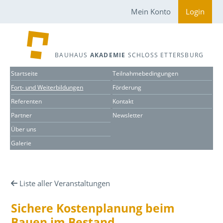
Mein Konto
Login
BAUHAUS
AKADEMIE
SCHLOSS ETTERSBURG
Startseite
Teilnahmebedingungen
Fort- und Weiterbildungen
Förderung
Referenten
Kontakt
Partner
Newsletter
Über uns
Galerie
Liste aller Veranstaltungen
Sichere Kostenplanung beim
Bauen im Bestand