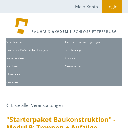
Mein Konto
Login
BAUHAUS
AKADEMIE
SCHLOSS ETTERSBURG
Startseite
Teilnahmebedingungen
Fort- und Weiterbildungen
Förderung
Referenten
Kontakt
Partner
Newsletter
Über uns
Galerie
Liste aller Veranstaltungen
"Starterpaket Baukonstruktion" -
Modul 9: Treppen + Aufzüge