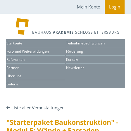
Mein Konto
Login
BAUHAUS
AKADEMIE
SCHLOSS ETTERSBURG
Startseite
Teilnahmebedingungen
Fort- und Weiterbildungen
Förderung
Referenten
Kontakt
Partner
Newsletter
Über uns
Galerie
Liste aller Veranstaltungen
"Starterpaket Baukonstruktion" -
Modul 5: Wände + Fassaden