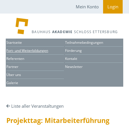
Mein Konto
Login
BAUHAUS
AKADEMIE
SCHLOSS ETTERSBURG
Startseite
Teilnahmebedingungen
Fort- und Weiterbildungen
Förderung
Referenten
Kontakt
Partner
Newsletter
Über uns
Galerie
Liste aller Veranstaltungen
Projekttag: Mitarbeiterführung