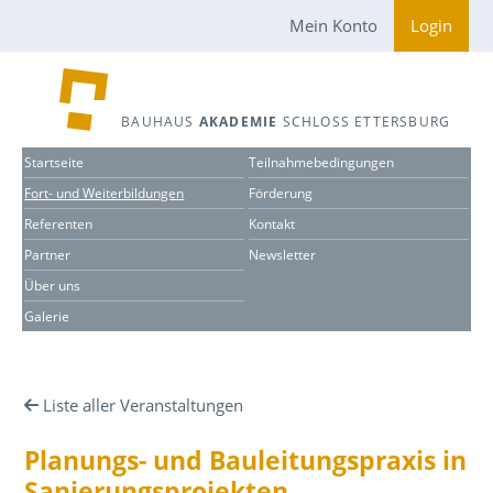
Mein Konto
Login
BAUHAUS
AKADEMIE
SCHLOSS ETTERSBURG
Startseite
Teilnahmebedingungen
Fort- und Weiterbildungen
Förderung
Referenten
Kontakt
Partner
Newsletter
Über uns
Galerie
Liste aller Veranstaltungen
Planungs- und Bauleitungspraxis in
Sanierungsprojekten