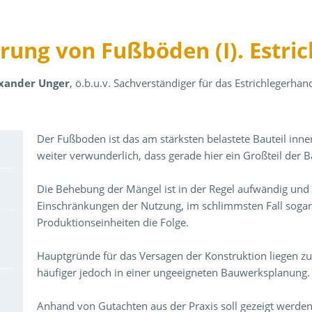
ung von Fußböden (I). Estric
lexander Unger
, ö.b.u.v. Sachverständiger für das Estrichlegerh
Über den Inhalt der Veranstaltung
Der Fußboden ist das am stärksten belastete Bauteil inne
weiter verwunderlich, dass gerade hier ein Großteil der 
Die Behebung der Mängel ist in der Regel aufwändig und 
Einschränkungen der Nutzung, im schlimmsten Fall soga
Produktionseinheiten die Folge.
Hauptgründe für das Versagen der Konstruktion liegen z
häufiger jedoch in einer ungeeigneten Bauwerksplanung.
Anhand von Gutachten aus der Praxis soll gezeigt werden