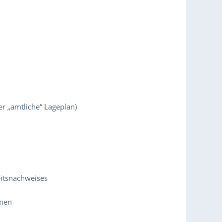
r „amtliche“ Lageplan)
heitsnachweises
hmen