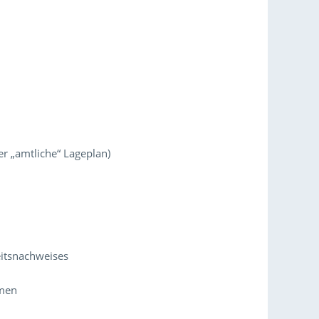
r „amtliche“ Lageplan)
heitsnachweises
hmen