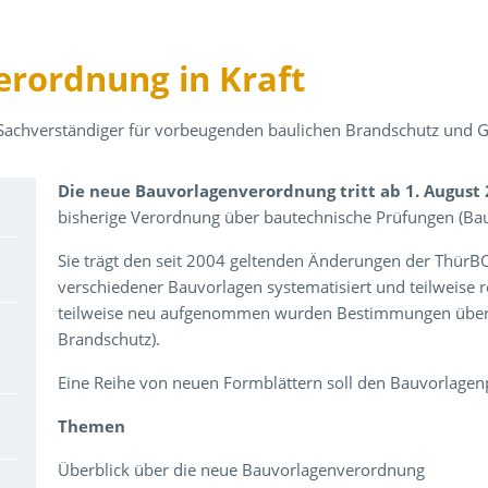
rordnung in Kraft
 Sachverständiger für vorbeugenden baulichen Brandschutz und 
Über den Inhalt der Veranstaltung
Die neue Bauvorlagenverordnung tritt ab 1. August 
bisherige Verordnung über bautechnische Prüfungen (Ba
Sie trägt den seit 2004 geltenden Änderungen der ThürB
verschiedener Bauvorlagen systematisiert und teilweise 
teilweise neu aufgenommen wurden Bestimmungen über b
Brandschutz).
Eine Reihe von neuen Formblättern soll den Bauvorlagenp
Themen
Überblick über die neue Bauvorlagenverordnung