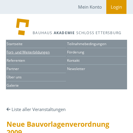
Mein Konto
Login
BAUHAUS
AKADEMIE
SCHLOSS ETTERSBURG
Startseite
Teilnahmebedingungen
Fort- und Weiterbildungen
Förderung
Referenten
Kontakt
Partner
Newsletter
Über uns
Galerie
Liste aller Veranstaltungen
Neue Bauvorlagenverordnung
2009