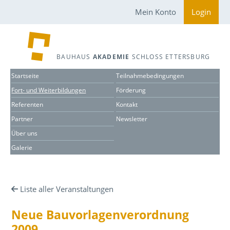
Mein Konto
Login
BAUHAUS
AKADEMIE
SCHLOSS ETTERSBURG
Startseite
Teilnahmebedingungen
Fort- und Weiterbildungen
Förderung
Referenten
Kontakt
Partner
Newsletter
Über uns
Galerie
Liste aller Veranstaltungen
Neue Bauvorlagenverordnung
2009