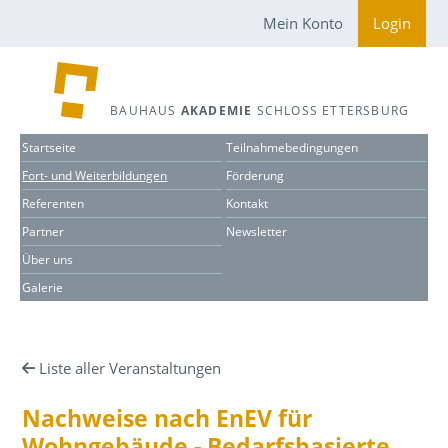
Mein Konto
Login
BAUHAUS
AKADEMIE
SCHLOSS ETTERSBURG
Startseite
Teilnahmebedingungen
Fort- und Weiterbildungen
Förderung
Referenten
Kontakt
Partner
Newsletter
Über uns
Galerie
Liste aller Veranstaltungen
Nachweise nach EnEV für
Wohngebäude - Bedarfsbasierte